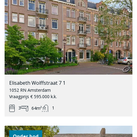
Elisabeth Wolffstraat 7 1
1052 RN Amsterdam
Vraagprijs € 595.000 k.k.
3
1
64m²
Onder bod