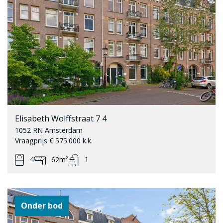
Elisabeth Wolffstraat 7 4
1052 RN Amsterdam
Vraagprijs € 575.000 k.k.
4
1
62m²
Onder bod