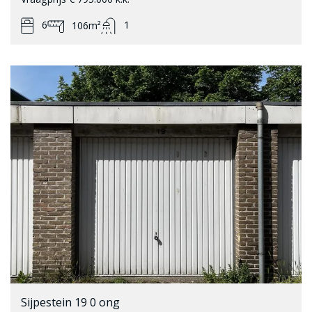
6
1
106m²
Sijpestein 19 0 ong