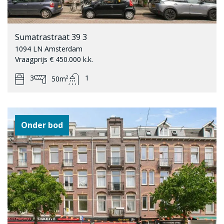
Sumatrastraat 39 3
1094 LN Amsterdam
Vraagprijs € 450.000 k.k.
3
1
50m²
Onder bod