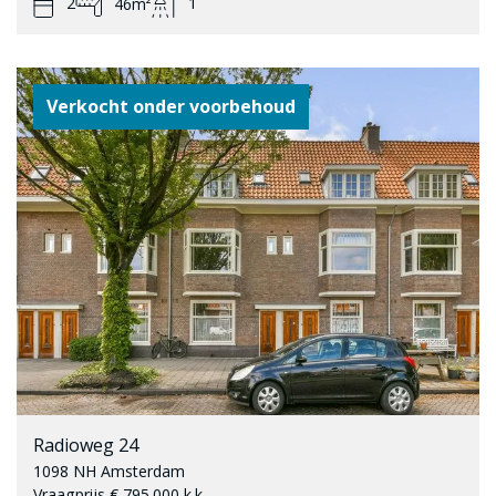
2
1
46m²
Verkocht onder voorbehoud
Radioweg 24
1098 NH Amsterdam
Vraagprijs € 795.000 k.k.