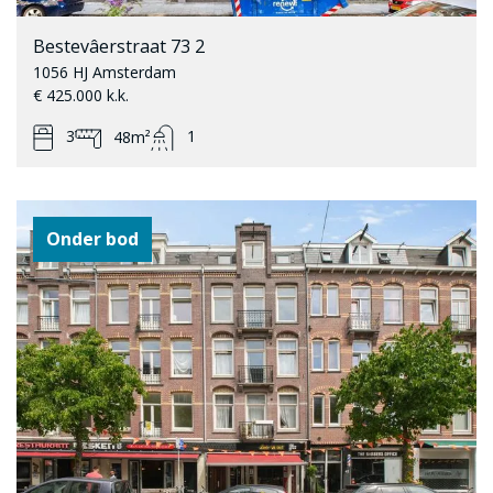
Bestevâerstraat 73 2
1056 HJ Amsterdam
€ 425.000 k.k.
3
1
48m²
Onder bod