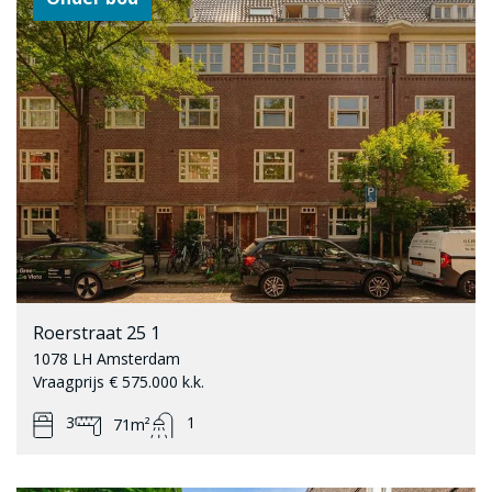
Roerstraat 25 1
1078 LH Amsterdam
Vraagprijs € 575.000 k.k.
3
1
71m²