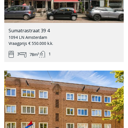
Sumatrastraat 39 4
1094 LN Amsterdam
Vraagprijs € 550.000 k.k.
3
1
78m²