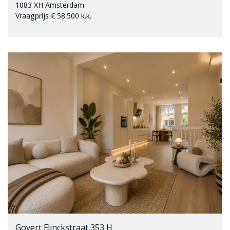
1083 XH Amsterdam
Vraagprijs € 58.500 k.k.
Govert Flinckstraat 353 H