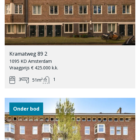
Kramatweg 89 2
1095 KD Amsterdam
Vraagprijs € 425.000 k.k.
3
1
51m²
Onder bod