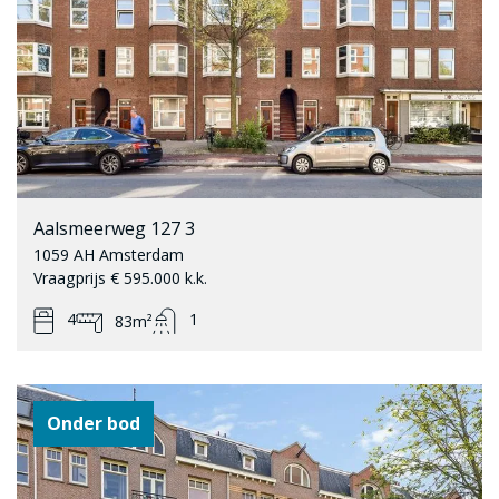
Aalsmeerweg 127 3
1059 AH Amsterdam
Vraagprijs € 595.000 k.k.
4
1
83m²
Onder bod