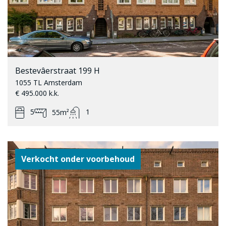
Bestevâerstraat 199 H
1055 TL Amsterdam
€ 495.000 k.k.
5
1
55m²
Verkocht onder voorbehoud